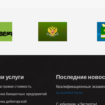
и услуги
Последние новос
астровая стоимость
Квалификационные экзаме
22.10.2018 07:05:56
нка банкротных предприятий
нка дебиторской
С юбилеем, «Эксперт»!